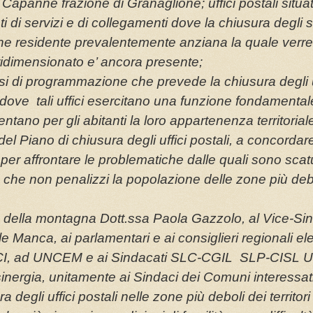
panne frazione di Granaglione; uffici postali situat
nti di servizi e di collegamenti dove la chiusura degli 
one residente prevalentemente anziana la quale verr
 ridimensionato e’ ancora presente;
si di programmazione che prevede la chiusura degli u
 dove tali uffici esercitano una funzione fondamental
tano per gli abitanti la loro appartenenza territorial
el Piano di chiusura degli uffici postali, a concordar
per affrontare le problematiche dalle quali sono scatu
e che non penalizzi la popolazione delle zone più deb
he della montagna Dott.ssa Paola Gazzolo, al Vice-Si
e Manca, ai parlamentari e ai consiglieri regionali elet
NCI, ad UNCEM e ai Sindacati SLC-CGIL SLP-CISL U
n sinergia, unitamente ai Sindaci dei Comuni interessati
 degli uffici postali nelle zone più deboli dei territori