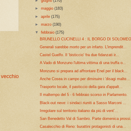
►
giugno
(170)
►
maggio
(183)
►
aprile
(175)
►
marzo
(190)
▼
febbraio
(175)
BRUNELLO CUCINELLI 4 : IL BORGO DI SOLOME
Generali sarebbe morto per un infarto. L'imprendit...
Castel Guelfo. Il ‘bisticcio’ fra due fidanzati ir...
A Vado di Monzuno l'ultima vittima di una truffa o...
Monzuno si prepara ad affrontare Enel per il black...
 vecchio
Anche Cosea in campo per diminuire i 'disagi malte...
Trasporto locale, il pasticcio della gara d'appalt...
Il maltempo del 5 - 6 febbraio scorso in Parlamento.
Black-out neve: i sindaci riuniti a Sasso Marconi ...
Irregolare sul territorio italiano da più di vent’...
San Benedetto Val di Sambro. Parte domenica prossi.
Casalecchio di Reno: burattini protagonisti di una...