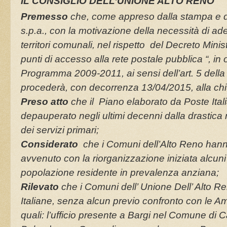
IL CONSIGLIO DELL’UNIONE ALTO RENO
Premesso
che, come appreso dalla stampa e da
s.p.a., con la motivazione della necessità di adeg
territori comunali, nel rispetto del Decreto Minis
punti di accesso alla rete postale pubblica “, i
Programma 2009-2011, ai sensi dell’art. 5 de
procederà, con decorrenza 13/04/2015, alla chiusu
Preso atto
che il Piano elaborato da Poste Itali
depauperato negli ultimi decenni dalla drastica r
dei servizi primari;
Considerato
che i Comuni dell’Alto Reno hanno 
avvenuto con la riorganizzazione iniziata alcuni
popolazione residente in prevalenza anziana;
Rilevato
che i Comuni dell’ Unione Dell’ Alto Re
Italiane, senza alcun previo confronto con le Amm
quali: l’ufficio presente a Bargi nel Comune d