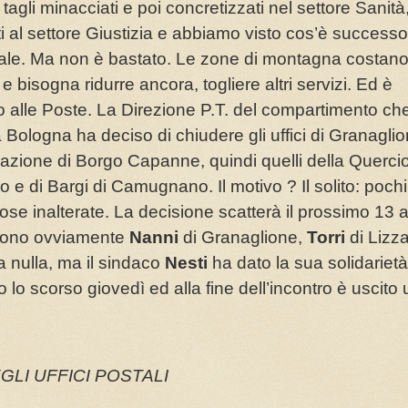
tagli minacciati e poi concretizzati nel settore Sanità,
i al settore Giustizia e abbiamo visto cos’è successo
ale. Ma non è bastato. Le zone di montagna costan
e bisogna ridurre ancora, togliere altri servizi. Ed è
o alle Poste. La Direzione P.T. del compartimento che
 Bologna ha deciso di chiudere gli uffici di Granagli
frazione di Borgo Capanne, quindi quelli della Quercio
o e di Bargi di Camugnano. Il motivo ? Il solito: pochi
se inalterate. La decisione scatterà il prossimo 13 a
i sono ovviamente
Nanni
di Granaglione,
Torri
di Lizz
 nulla, ma il sindaco
Nesti
ha dato la sua solidarietà
lio lo scorso giovedì ed alla fine dell’incontro è uscito
GLI UFFICI POSTALI