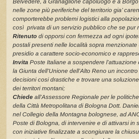
Belvedere, a Granaglione capoluogo e a Borgo Ca
nelle zone più periferiche del territorio gia’ care
comporterebbe problemi logistici alla popolazi
così privata di un servizio pubblico che se pur
Ritenuto
di opporsi con fermezza ad ogni ipote
postali presenti nelle località sopra menzionate
presidio a carattere socio-economico e rappresen
Invita
Poste Italiane a sospendere l’attuazione d
la Giunta dell’Unione dell’Alto Reno un incontro 
decisioni cosi drastiche e trovare una soluzion
dei territori montani;
Chiede
all’Assessore Regionale per le politic
della Città Metropolitana di Bologna Dott. Daniel
nel Collegio della Montagna bolognese, ad A
Poste di Bologna, di intervenire e di attivarsi i
con iniziative finalizzate a scongiurare la chiusura