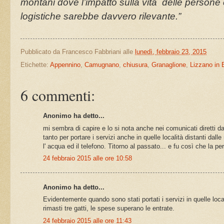
montani dove l’impatto sulla vita delle persone ch
logistiche sarebbe davvero rilevante.”
Pubblicato da
Francesco Fabbriani
alle
lunedì, febbraio 23, 2015
Etichette:
Appennino
,
Camugnano
,
chiusura
,
Granaglione
,
Lizzano in 
6 commenti:
Anonimo ha detto...
mi sembra di capire e lo si nota anche nei comunicati diretti da
tanto per portare i servizi anche in quelle località distanti dall
l' acqua ed il telefono. Titorno al passato... e fu così che la 
24 febbraio 2015 alle ore 10:58
Anonimo ha detto...
Evidentemente quando sono stati portati i servizi in quelle loca
rimasti tre gatti, le spese superano le entrate.
24 febbraio 2015 alle ore 11:43