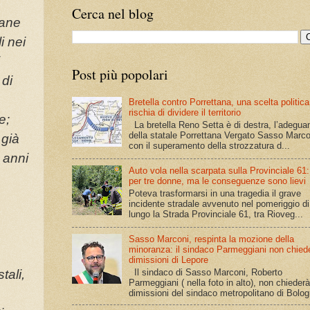
Cerca nel blog
iane
i nei
Post più popolari
 di
Bretella contro Porrettana, una scelta politic
rischia di dividere il territorio
e;
La bretella Reno Setta è di destra, l’adegu
della statale Porrettana Vergato Sasso Marco
 già
con il superamento della strozzatura d...
 anni
Auto vola nella scarpata sulla Provinciale 61
per tre donne, ma le conseguenze sono lievi
Poteva trasformarsi in una tragedia il grave
incidente stradale avvenuto nel pomeriggio di 
lungo la Strada Provinciale 61, tra Rioveg...
Sasso Marconi, respinta la mozione della
minoranza: il sindaco Parmeggiani non chiede
dimissioni di Lepore
Il sindaco di Sasso Marconi, Roberto
tali,
Parmeggiani ( nella foto in alto), non chiederà
dimissioni del sindaco metropolitano di Bolog