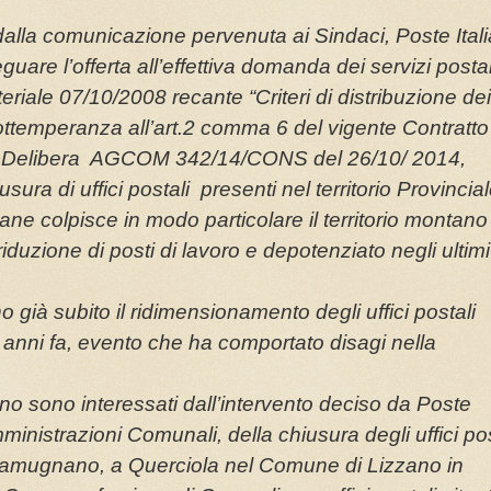
lla comunicazione pervenuta ai Sindaci, Poste Ital
uare l’offerta all’effettiva domanda dei servizi postal
teriale 07/10/2008 recante “Criteri di distribuzione dei
n ottemperanza all’art.2 comma 6 del vigente Contratto
lla Delibera AGCOM 342/14/CONS del 26/10/ 2014,
ra di uffici postali presenti nel territorio Provincial
ane colpisce in modo particolare il territorio montano
iduzione di posti di lavoro e depotenziato negli ultimi
già subito il ridimensionamento degli uffici postali
 anni fa, evento che ha comportato disagi nella
no sono interessati dall’intervento deciso da Poste
inistrazioni Comunali, della chiusura degli uffici pos
i Camugnano, a Querciola nel Comune di Lizzano in