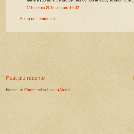
mettere l'uomo al centro del mondo,non le lobby economiche..
27 febbraio 2015 alle ore 16:32
Posta un commento
Post più recente
Iscriviti a:
Commenti sul post (Atom)