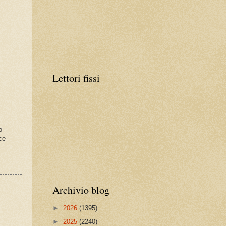
à
Lettori fissi
o
uce
Archivio blog
►
2026
(1395)
►
2025
(2240)