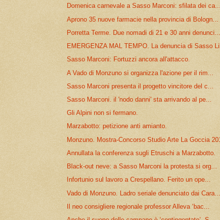
Domenica carnevale a Sasso Marconi: sfilata dei ca..
Aprono 35 nuove farmacie nella provincia di Bologn...
Porretta Terme. Due nomadi di 21 e 30 anni denunci..
EMERGENZA MAL TEMPO. La denuncia di Sasso Li
Sasso Marconi: Fortuzzi ancora all'attacco.
A Vado di Monzuno si organizza l'azione per il rim...
Sasso Marconi presenta il progetto vincitore del c...
Sasso Marconi. il 'nodo danni' sta arrivando al pe...
Gli Alpini non si fermano.
Marzabotto: petizione anti amianto.
Monzuno. Mostra-Concorso Studio Arte La Goccia 20
Annullata la conferenza sugli Etruschi a Marzabotto.
Black-out neve: a Sasso Marconi la protesta si org...
Infortunio sul lavoro a Crespellano. Ferito un ope...
Vado di Monzuno. Ladro seriale denunciato dai Cara..
Il neo consigliere regionale professor Alleva ‘bac...
Anche il suono delle campane è ‘contingentato’. S...