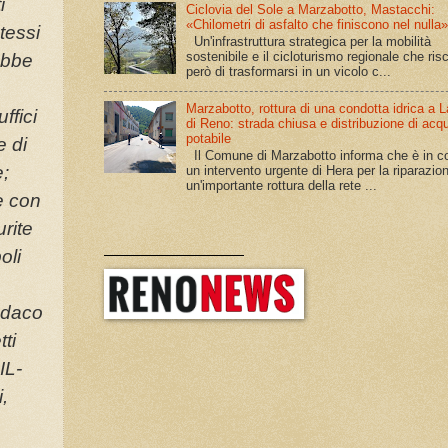
i
Ciclovia del Sole a Marzabotto, Mastacchi:
«Chilometri di asfalto che finiscono nel nulla
stessi
Un'infrastruttura strategica per la mobilità
sostenibile e il cicloturismo regionale che ris
ebbe
però di trasformarsi in un vicolo c...
Marzabotto, rottura di una condotta idrica a 
ffici
di Reno: strada chiusa e distribuzione di acq
potabile
e di
Il Comune di Marzabotto informa che è in c
e;
un intervento urgente di Hera per la riparazion
un'importante rottura della rete ...
e con
rite
______________
oli
ndaco
ti
IL-
,