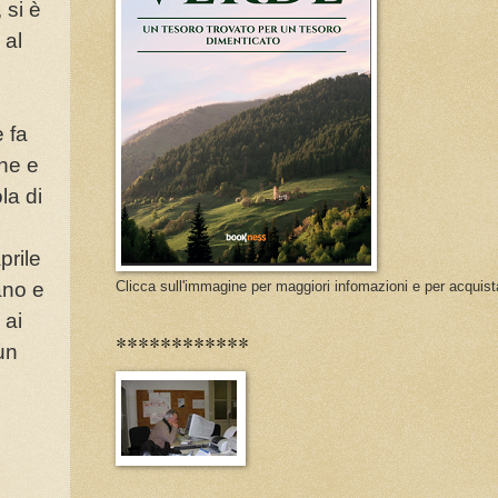
 si è
 al
o
 fa
one e
la di
prile
ano e
Clicca sull'immagine per maggiori infomazioni e per acquist
 ai
************
 un