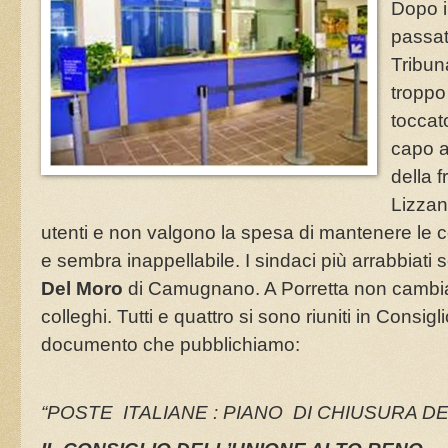
Dopo i 
passat
Tribun
troppo 
toccat
capo a
della 
Lizzan
utenti e non valgono la spesa di mantenere le co
e sembra inappellabile. I sindaci più arrabbiat
Del Moro
di Camugnano. A Porretta non cambia
colleghi. Tutti e quattro si sono riuniti in Consig
documento che pubblichiamo:
“POSTE ITALIANE : PIANO DI CHIUSURA DE