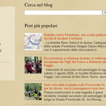
Cerca nel blog
Post più popolari
Bretella contro Porrettana, una scelta politic
rischia di dividere il territorio
La bretella Reno Setta è di destra, l’adegu
e
della statale Porrettana Vergato Sasso Marco
con il superamento della strozzatura d...
i
Escursionista si infortuna durante un trekking
recuperata dai Vigili del Fuoco a Madonna de
Faggio
Intervento di soccorso nel pomeriggio di ogg
sabato 1 agosto 2026, in località Madonna de
Faggio, nel comune di Alto Reno Terme, dove
Auto vola nella scarpata sulla Provinciale 61
per tre donne, ma le conseguenze sono lievi
Poteva trasformarsi in una tragedia il grave
incidente stradale avvenuto nel pomeriggio di 
lungo la Strada Provinciale 61, tra Rioveg...