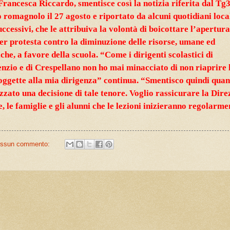
, Francesca Riccardo, smentisce così la notizia riferita dal Tg
 romagnolo il 27 agosto e riportato da alcuni quotidiani local
uccessivi, che le attribuiva la volontà di boicottare l’apertura
er protesta contro la diminuzione delle risorse, umane ed
he, a favore della scuola. “Come i dirigenti scolastici di
zio e di Crespellano non ho mai minacciato di non riaprire 
oggette alla mia dirigenza” continua. “Smentisco quindi qua
zato una decisione di tale tenore. Voglio rassicurare la Dire
e, le famiglie e gli alunni che le lezioni inizieranno regolarmen
ssun commento: