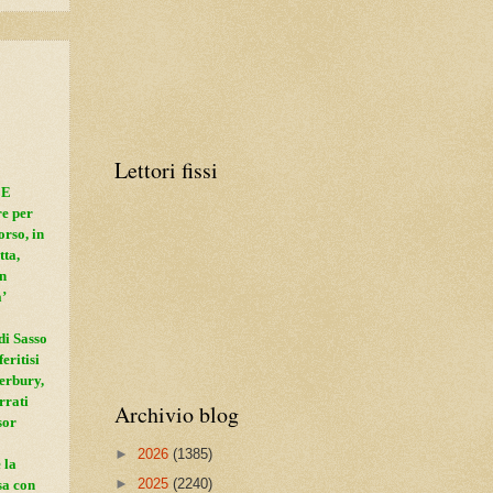
Lettori fissi
 E
re per
orso, in
tta,
in
’
di Sasso
eritisi
terbury,
rrati
Archivio blog
sor
►
2026
(1385)
 la
►
2025
(2240)
sa con