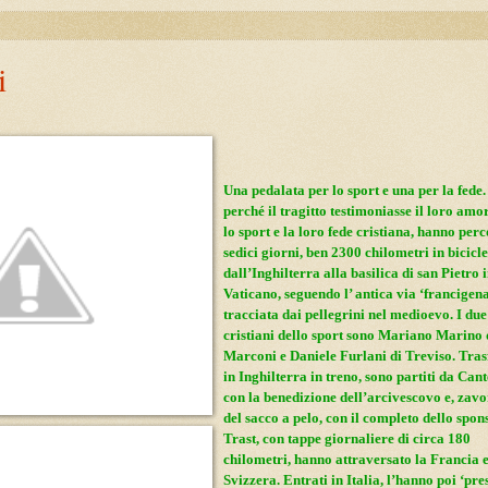
i
Una pedalata per lo sport e una per la fede.
perché il tragitto testimoniasse il loro amo
lo sport e la loro fede cristiana, hanno perc
sedici giorni, ben 2300 chilometri in bicicle
dall’Inghilterra alla basilica di san Pietro 
Vaticano, seguendo l’ antica via ‘francigena
tracciata dai pellegrini nel medioevo. I due
cristiani dello sport sono Mariano Marino 
Marconi e Daniele Furlani di Treviso. Trasf
in Inghilterra in treno, sono partiti da Can
con la benedizione dell’arcivescovo e, zavo
del sacco a pelo, con il completo dello spon
Trast, con tappe giornaliere di circa 180
chilometri, hanno attraversato la Francia e
Svizzera. Entrati in Italia, l’hanno poi ‘pre