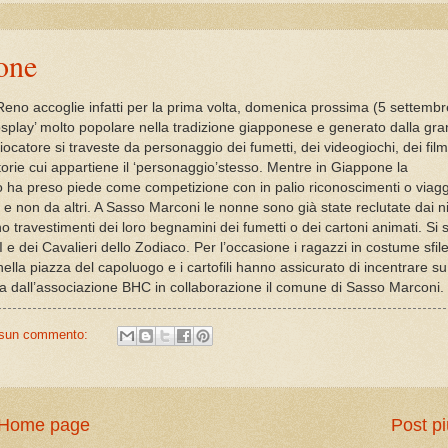
one
eno accoglie infatti per la prima volta, domenica prossima (5 settembre
cosplay’ molto popolare nella tradizione giapponese e generato dalla gr
giocatore si traveste da
personaggio dei fumetti, dei videogiochi, dei film
torie cui appartiene il ‘personaggio’stesso. Mentre in Giappone la
o ha preso piede come competizione con in palio riconoscimenti o viaggi
o e non da altri. A Sasso Marconi le nonne sono già state reclutate dai ni
o travestimenti
dei loro begnamini dei fumetti o dei cartoni animati.
Si 
II e dei Cavalieri dello Zodiaco. Per l’occasione i ragazzi in costume sfi
ella piazza del capoluogo e i cartofili hanno assicurato di incentrare su
ta dall’associazione BHC in collaborazione il comune di Sasso Marconi.
sun commento:
Home page
Post pi