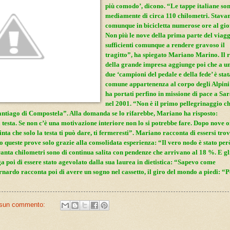
più comodo’, dicono. “Le tappe italiane son
mediamente di circa 110 chilometri. Stav
comunque in bicicletta numerose ore al gio
Non più le nove della prima parte del viag
sufficienti comunque a rendere gravoso il
tragitto”, ha spiegato Mariano Marino. Il 
della grande impresa aggiunge poi che a un
due ‘campioni del pedale e della fede’ è stat
comune appartenenza al corpo degli Alpini 
ha portati perfino in missione di pace a Sa
nel 2001. “Non è il primo pellegrinaggio c
antiago di Compostela”. Alla domanda se lo rifarebbe, Mariano ha risposto:
testa. Se non c’è una motivazione interiore non lo si potrebbe fare. Dopo nove o
pinta che solo la testa ti può dare, ti fermeresti”. Mariano racconta di essersi tro
o queste prove solo grazie alla consolidata esperienza: “Il vero nodo è stato per
anta chilometri sono di continua salita con pendenze che arrivano al 18 %. E gl
ega poi di essere stato agevolato dalla sua laurea in dietistica: “Sapevo come
ardo racconta poi di avere un sogno nel cassetto, il giro del mondo a piedi: “P
sun commento: