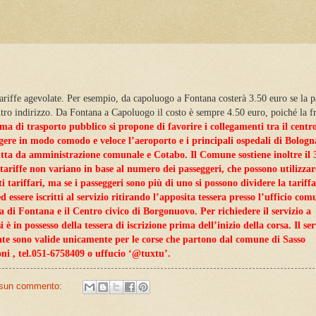
tariffe agevolate. Per esempio, da capoluogo a Fontana
costerà 3.50 euro se la
p
ltro indirizzo. Da
Fontana a Capoluogo il costo è sempre 4.50 euro, poiché la f
ma di trasporto pubblico si propone di favorire i collegamenti tra il centr
iungere in modo comodo e veloce l’aeroporto e i principali ospedali di Bolog
critta da amministrazione comunale e Cotabo. Il Comune sostiene inoltre il
 tariffe non variano in base al numero dei passeggeri, che possono utilizzar
i tariffari, ma se i passeggeri sono più di uno si possono dividere la tariff
ed essere iscritti al servizio ritirando l’apposita tessera presso l’ufficio com
ia di Fontana e il Centro civico di Borgonuovo. Per richiedere il servizio a
in possesso della tessera di iscrizione prima dell’inizio della corsa. Il ser
olate sono valide unicamente per le corse che partono dal comune di Sasso
ni , tel.051-6758409 o uffucio ‘@tuxtu’.
sun commento: