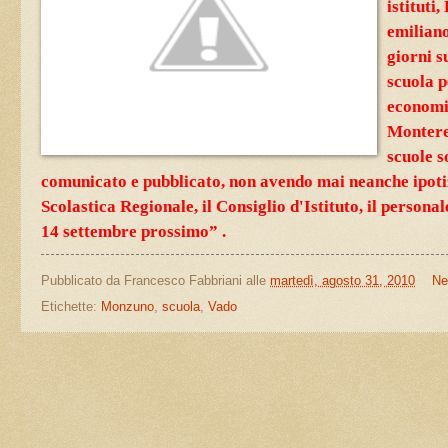
istituti
emiliano
giorni s
scuola p
economic
Monteren
scuole s
comunicato e pubblicato, non avendo mai neanche ipotiz
Scolastica Regionale, il Consiglio d'Istituto, il personal
14 settembre prossimo” .
Pubblicato da
Francesco Fabbriani
alle
martedì, agosto 31, 2010
Ne
Etichette:
Monzuno
,
scuola
,
Vado