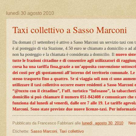
lunedì 30 agosto 2010
Taxi collettivo a Sasso Marconi
Da domani (1 settembre) è attivo a Sasso Marconi un servizio taxi con 
è al posteggio di via Stazione, 4.50 euro se chiamato a domicilio o ad a
non ha posteggio e la chiamata è considerata a domicilio.
Il
nuovo siste
tutte le frazioni cittadine e di consentire agli utilizzatori di ragg
corsa ha
una tariffa fissa,grazie a un’apposita convenzione sottos
dei costi
per gli spostamenti all’interno del territorio comunale. Le
stesso trasporto fino a quattro. Se si viaggia soli non ci sono aument
utilizzare il taxi collettivo occorre essere residenti a Sasso Marconi 
“@tuxtu con il cittadino”, l’uff. turistico “Infosasso”, la tabaccher
domicilio si può chiamare il numero 051-842408 e comunicare che si è 
funziona dal lunedì al venerdì, dalle ore 7 alle 19. Le tariffe agev
Marconi. Sono state previste due nuove licenze-taxi. Per informazio
Pubblicato da
Francesco Fabbriani
alle
lunedì, agosto 30, 2010
Nes
Etichette:
Sasso Marconi
,
Taxi collettivo