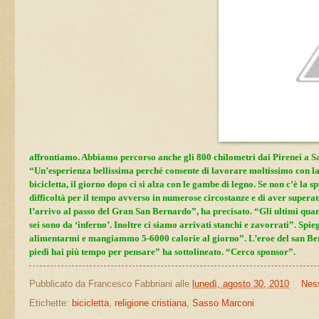
affrontiamo. Abbiamo percorso anche gli 800 chilometri dai Pirenei a S
“Un’esperienza bellissima perché consente di lavorare moltissimo con la 
bicicletta, il giorno dopo ci si alza con le gambe di legno. Se non c’è la s
difficoltà per il tempo avverso in numerose circostanze e di aver superat
l’arrivo al passo del Gran San Bernardo”, ha precisato. “Gli ultimi quar
sei sono da ‘inferno’. Inoltre ci siamo arrivati stanchi e zavorrati”. Spi
alimentarmi e mangiammo 5-6000 calorie al giorno”. L’eroe del san Bern
piedi hai più tempo per pensare” ha sottolineato. “Cerco sponsor”.
Pubblicato da
Francesco Fabbriani
alle
lunedì, agosto 30, 2010
Nes
Etichette:
bicicletta
,
religione cristiana
,
Sasso Marconi