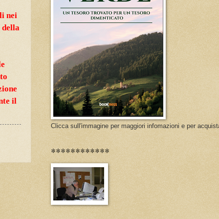
3
i nei
 della
le
nto
zione
te il
Clicca sull'immagine per maggiori infomazioni e per acquist
************