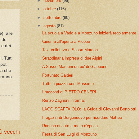
►
novembre
(96)
►
ottobre
(116)
►
settembre
(80)
▼
agosto
(81)
La scuola a Vado e a Monzuno inizierà regolarmente
), alle
ande
Cinema all'aperto a Pioppe
 e dei
Taxi collettivo a Sasso Marconi
. Tutti
Straodinaria impresa di due Alpini
poti
A Sasso Marconi un po' di Giappone
sa che i
Fortunato Galtieri
leranno
Tutti in piazza con 'Massimo'
I racconti di PIETRO CENERI
Renzo Zagnoni informa:
LAGO SCAFFAIOLO: la Guida di Giovanni Bortolotti
I ragazzi di Borgonuovo per ricordare Matteo
Raduno di auto e moto d'epoca.
ù vecchi
Festa di San Luigi di Monzuno