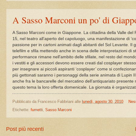
A Sasso Marconi un po' di Giapp
A Sasso Marconi come in Giappone. La cittadina della Valle del R
15, nel teatro all’aperto del capoluogo, una manifestazione di ‘
passione per in cartoni animati dagli abitanti del Sol Levante.
Il 
telefilm e sfila mettendo anche in scena delle interpretazioni di
s
performance rimane nell'ambito delle sfilate, nel resto del mond
i vestiti e gli accessori devono essere creati dal cosplayer stess
per insegnare ai piccoli aspiranti ‘cosplayer’ come si
confezionan
più gettonati saranno i personaggi della serie animata di
Lupin I
anche fra le bancarelle del mercatino dell’antiquariato presente n
questo tema la loro offerta domenicale. La giornata è organizza
Pubblicato da
Francesco Fabbriani
alle
lunedì, agosto 30, 2010
Nes
Etichette:
fumetti
,
Sasso Marconi
Post più recenti