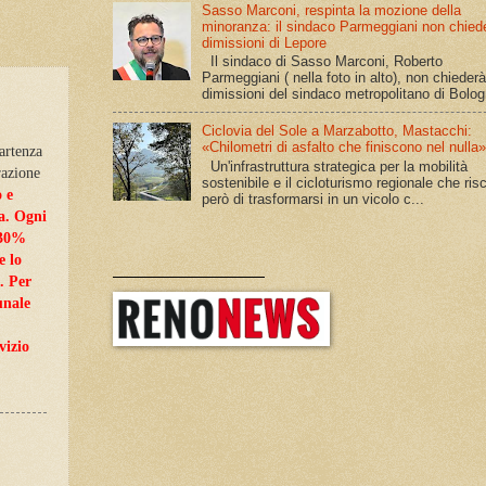
Sasso Marconi, respinta la mozione della
minoranza: il sindaco Parmeggiani non chiede
dimissioni di Lepore
Il sindaco di Sasso Marconi, Roberto
Parmeggiani ( nella foto in alto), non chiederà
dimissioni del sindaco metropolitano di Bolog
Ciclovia del Sole a Marzabotto, Mastacchi:
«Chilometri di asfalto che finiscono nel nulla
artenza
Un'infrastruttura strategica per la mobilità
razione
sostenibile e il cicloturismo regionale che ris
o e
però di trasformarsi in un vicolo c...
na. Ogni
 30%
e lo
______________
a. Per
unale
vizio