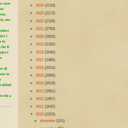
o state
►
2024
(2133)
amo
►
2023
(2172)
rno.
gio, ma
►
2022
(2326)
►
2021
(2793)
reduce
ire i
►
2020
(2820)
a la
►
2019
(2182)
che li
►
2018
(2045)
rajevo
he
►
2017
(1985)
►
2016
(2010)
re di
vato in
►
2015
(2065)
ò
►
2014
(2010)
i ultimi
►
2013
(2061)
erché a
►
2012
(1957)
►
2011
(1642)
▼
2010
(1203)
►
dicembre
(101)