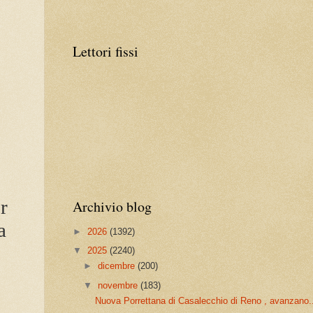
Lettori fissi
r
Archivio blog
a
►
2026
(1392)
▼
2025
(2240)
►
dicembre
(200)
▼
novembre
(183)
Nuova Porrettana di Casalecchio di Reno , avanzano.