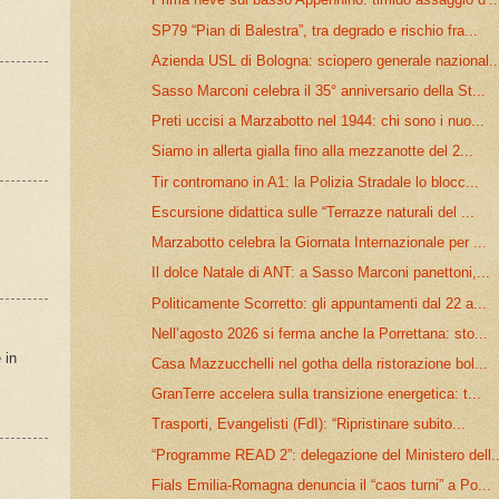
SP79 “Pian di Balestra”, tra degrado e rischio fra...
Azienda USL di Bologna: sciopero generale nazional..
Sasso Marconi celebra il 35° anniversario della St...
Preti uccisi a Marzabotto nel 1944: chi sono i nuo...
Siamo in allerta gialla fino alla mezzanotte del 2...
Tir contromano in A1: la Polizia Stradale lo blocc...
Escursione didattica sulle “Terrazze naturali del ...
Marzabotto celebra la Giornata Internazionale per ...
Il dolce Natale di ANT: a Sasso Marconi panettoni,...
Politicamente Scorretto: gli appuntamenti dal 22 a...
Nell’agosto 2026 si ferma anche la Porrettana: sto...
 in
Casa Mazzucchelli nel gotha della ristorazione bol...
GranTerre accelera sulla transizione energetica: t...
Trasporti, Evangelisti (FdI): “Ripristinare subito...
“Programme READ 2”: delegazione del Ministero dell..
Fials Emilia-Romagna denuncia il “caos turni” a Po...