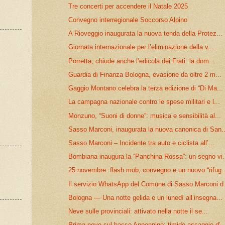
Tre concerti per accendere il Natale 2025
Convegno interregionale Soccorso Alpino
A Rioveggio inaugurata la nuova tenda della Protez...
Giornata internazionale per l’eliminazione della v...
Porretta, chiude anche l’edicola dei Frati: la dom...
Guardia di Finanza Bologna, evasione da oltre 2 m...
Gaggio Montano celebra la terza edizione di “Di Ma...
La campagna nazionale contro le spese militari e l...
Monzuno, “Suoni di donne”: musica e sensibilità al...
Sasso Marconi, inaugurata la nuova canonica di San..
Sasso Marconi – Incidente tra auto e ciclista all’...
Bombiana inaugura la “Panchina Rossa”: un segno vi.
25 novembre: flash mob, convegno e un nuovo “rifug..
Il servizio WhatsApp del Comune di Sasso Marconi d.
Bologna — Una notte gelida e un lunedì all’insegna...
Neve sulle provinciali: attivato nella notte il se...
Prima neve sul basso Appennino: timido assaggio d’..