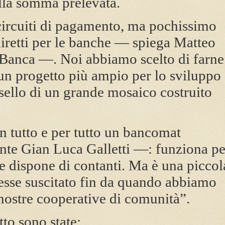
lla somma prelevata.
 circuiti di pagamento, ma pochissimo
diretti per le banche — spiega Matteo
l Banca —. Noi abbiamo scelto di farne
 un progetto più ampio per lo sviluppo
ssello di un grande mosaico costruito
n tutto e per tutto un bancomat
ente Gian Luca Galletti —: funziona pe
e dispone di contanti. Ma è una piccol
resse suscitato fin da quando abbiamo
 nostre cooperative di comunità”.
tto sono state: