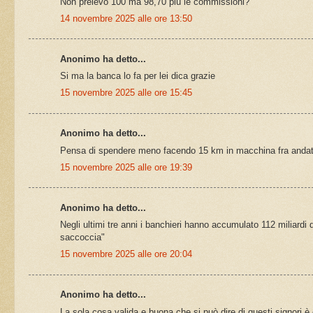
Non prelevo 100 ma 98,70 più le commissioni?
14 novembre 2025 alle ore 13:50
Anonimo ha detto...
Si ma la banca lo fa per lei dica grazie
15 novembre 2025 alle ore 15:45
Anonimo ha detto...
Pensa di spendere meno facendo 15 km in macchina fra andata 
15 novembre 2025 alle ore 19:39
Anonimo ha detto...
Negli ultimi tre anni i banchieri hanno accumulato 112 miliardi d
saccoccia"
15 novembre 2025 alle ore 20:04
Anonimo ha detto...
La sola cosa valida e buona che si può dire di questi signori è 