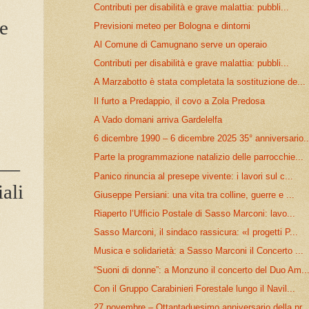
Contributi per disabilità e grave malattia: pubbli...
e
Previsioni meteo per Bologna e dintorni
Al Comune di Camugnano serve un operaio
Contributi per disabilità e grave malattia: pubbli...
A Marzabotto è stata completata la sostituzione de...
Il furto a Predappio, il covo a Zola Predosa
A Vado domani arriva Gardelelfa
6 dicembre 1990 – 6 dicembre 2025 35° anniversario..
Parte la programmazione natalizio delle parrocchie...
i —
Panico rinuncia al presepe vivente: i lavori sul c...
ali
Giuseppe Persiani: una vita tra colline, guerre e ...
Riaperto l’Ufficio Postale di Sasso Marconi: lavo...
Sasso Marconi, il sindaco rassicura: «I progetti P...
Musica e solidarietà: a Sasso Marconi il Concerto ...
“Suoni di donne”: a Monzuno il concerto del Duo Am..
Con il Gruppo Carabinieri Forestale lungo il Navil...
27 novembre – Ottantaduesimo anniversario della pr..