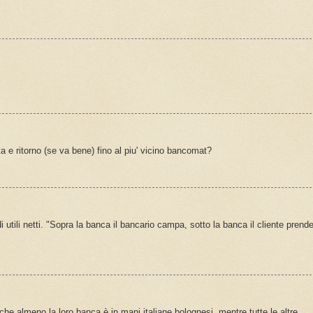
e ritorno (se va bene) fino al piu' vicino bancomat?
i utili netti. "Sopra la banca il bancario campa, sotto la banca il cliente prende
che almeno la loro banca è in mani italiane bolognesi, mentre tutte le altre