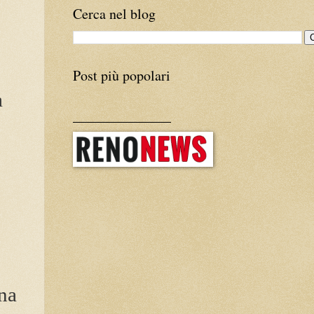
Cerca nel blog
Post più popolari
a
______________
una