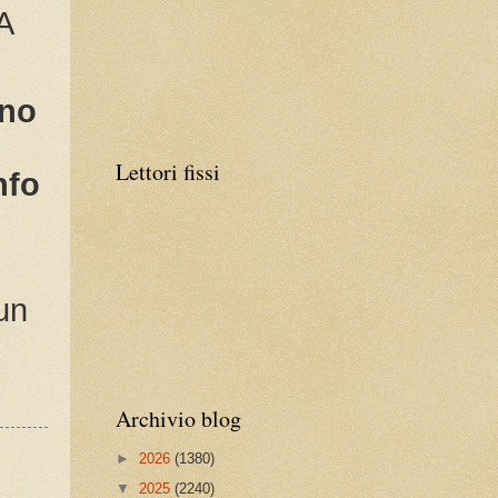
A
ino
Lettori fissi
nfo
 un
Archivio blog
►
2026
(1380)
▼
2025
(2240)