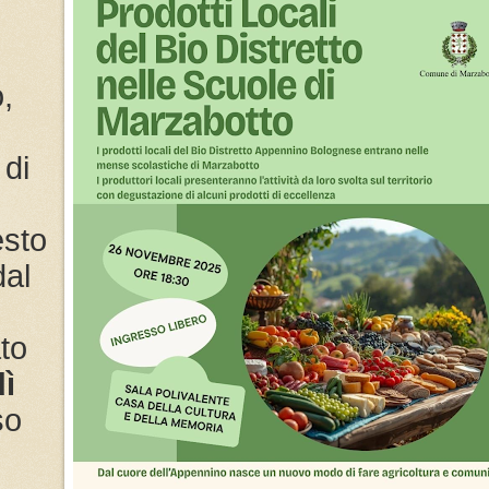
o,
 di
esto
dal
to
ì
so