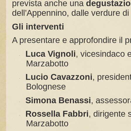
prevista anche una
degustazi
dell’Appennino, dalle verdure di 
Gli interventi
A presentare e approfondire il p
Luca Vignoli
, vicesindaco e
·
Marzabotto
Lucio Cavazzoni
, presiden
·
Bolognese
Simona Benassi
, assessora
·
Rossella Fabbri
, dirigente 
·
Marzabotto