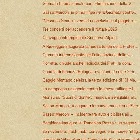
Giornata Internazionale per l’Eliminazione della V...
Sasso Marconi in prima linea nella Giornata contro...
“Nessuno Scarto”: verso la conclusione il progetto...
Tre concerti per accendere il Natale 2025
Convegno interregionale Soccorso Alpino
A Rioveggio inaugurata la nuova tenda della Protez...
Giornata internazionale per l’eliminazione della v...
Porretta, chiude anche l’edicola dei Frati: la dom...
Guardia di Finanza Bologna, evasione da oltre 2 m...
Gaggio Montano celebra la terza edizione di “Di Ma...
La campagna nazionale contro le spese militari e l...
Monzuno, “Suoni di donne”: musica e sensibilità al...
Sasso Marconi, inaugurata la nuova canonica di San..
Sasso Marconi – Incidente tra auto e ciclista all’...
Bombiana inaugura la “Panchina Rossa”: un segno vi.
25 novembre: flash mob, convegno e un nuovo “rifug..
Il servizio WhatsApp del Comune di Sasso Marconi d.