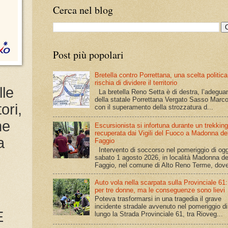
Cerca nel blog
Post più popolari
Bretella contro Porrettana, una scelta politic
rischia di dividere il territorio
lle
La bretella Reno Setta è di destra, l’adegu
della statale Porrettana Vergato Sasso Marco
ori,
con il superamento della strozzatura d...
ne
Escursionista si infortuna durante un trekking
recuperata dai Vigili del Fuoco a Madonna de
a
Faggio
Intervento di soccorso nel pomeriggio di ogg
sabato 1 agosto 2026, in località Madonna de
Faggio, nel comune di Alto Reno Terme, dove
Auto vola nella scarpata sulla Provinciale 61
per tre donne, ma le conseguenze sono lievi
Poteva trasformarsi in una tragedia il grave
incidente stradale avvenuto nel pomeriggio di 
È
lungo la Strada Provinciale 61, tra Rioveg...