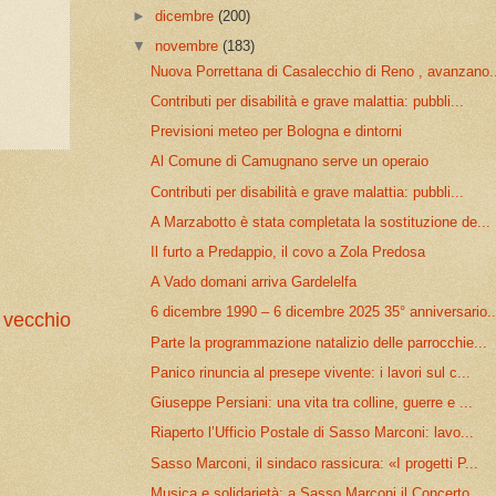
►
dicembre
(200)
▼
novembre
(183)
Nuova Porrettana di Casalecchio di Reno , avanzano.
Contributi per disabilità e grave malattia: pubbli...
Previsioni meteo per Bologna e dintorni
Al Comune di Camugnano serve un operaio
Contributi per disabilità e grave malattia: pubbli...
A Marzabotto è stata completata la sostituzione de...
Il furto a Predappio, il covo a Zola Predosa
A Vado domani arriva Gardelelfa
6 dicembre 1990 – 6 dicembre 2025 35° anniversario..
 vecchio
Parte la programmazione natalizio delle parrocchie...
Panico rinuncia al presepe vivente: i lavori sul c...
Giuseppe Persiani: una vita tra colline, guerre e ...
Riaperto l’Ufficio Postale di Sasso Marconi: lavo...
Sasso Marconi, il sindaco rassicura: «I progetti P...
Musica e solidarietà: a Sasso Marconi il Concerto ...