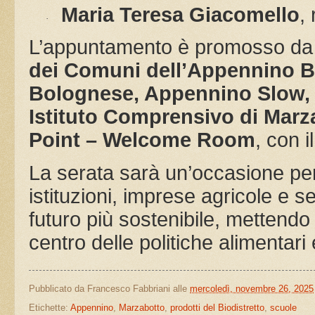
Maria Teresa Giacomello
,
·
L’appuntamento è promosso da u
dei Comuni dell’Appennino B
Bolognese, Appennino Slow, C
Istituto Comprensivo di Marz
Point – Welcome Room
, con i
La serata sarà un’occasione per
istituzioni, imprese agricole e s
futuro più sostenibile, mettendo
centro delle politiche alimentari 
Pubblicato da
Francesco Fabbriani
alle
mercoledì, novembre 26, 2025
Etichette:
Appennino
,
Marzabotto
,
prodotti del Biodistretto
,
scuole